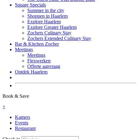
Square Specials
Summer in the city
Shoppen in Haarlem
Explore Haarlem
Explore Greater Haarlem
Zochers Culinary Stay
Zochers Extended Culinary Stay
Bar & Kitchen Zocher
Meetings
Meetings
Flexwerken
Offerte aanvraag
Ontdek Haarlem
Boek nu
Book & Save
×
Kamers
Events
Restaurant