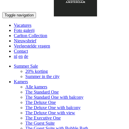
Boek nu
Toggle navigation
Vacatures
Foto galerij
Carlton Collection
Nieuwsbrief
Veelgestelde vragen
Contact
nl
en
de
Summer Sale
20% korting
Summer in the city
Kamers
Alle kamers
The Standard One
The Standard One with balcony
The Deluxe One
The Deluxe One with balcony
The Deluxe One with view
The Executive One
The Guest Suite
The Guest Suite with Bubble Bath