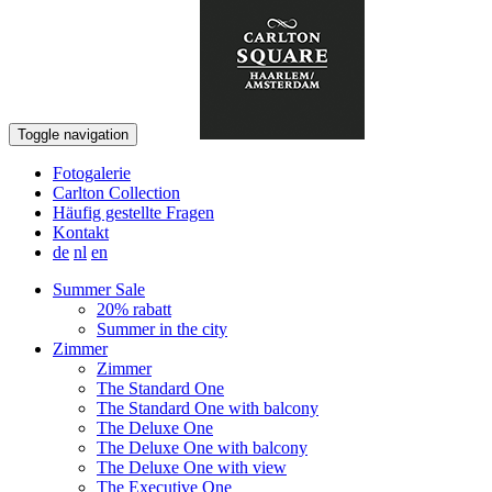
Buchen
Toggle navigation
Fotogalerie
Carlton Collection
Häufig gestellte Fragen
Kontakt
de
nl
en
Summer Sale
20% rabatt
Summer in the city
Zimmer
Zimmer
The Standard One
The Standard One with balcony
The Deluxe One
The Deluxe One with balcony
The Deluxe One with view
The Executive One