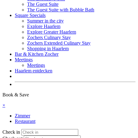
The Guest Suite
The Guest Suite with Bubble Bath
Square Specials
Summer in the city
Explore Haarlem
Explore Greater Haarlem
Zochers Culinary Stay
Zochers Extended Culinary Stay
Shopping in Haarlem
Bar & Kitchen Zocher
Meetings
Meetings
Haarlem entdecken
Buchen
Book & Save
×
Zimmer
Restaurant
Check in