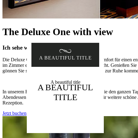
The Deluxe One with view
Ich sehe was, was du nicht siehst ...
A BEAUTIFUL TITLE
Die Deluxe One with View bietet viel Platz und Komfort für einen en
im Zimmer entdecken Sie noch mehr von der Aussicht. Genießen Sie
gönnen Sie sich etwas aus der Minibar, während Sie zur Ruhe komm
A beautiful title
A BEAUTIFUL
In unserem Restaurant Bar & Kitchen Zocher sind Sie den ganzen Ta
TITLE
Abendessen oder einen Drink. Möchten Sie Tipps für weitere schöne 
Rezeption.
Jetzt buchen
Mehr Informationen